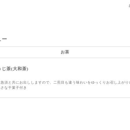
ュー
お茶
うじ茶(大和茶)
と急須と共にお出ししますので、二煎目も違う味わいをゆっくりお召し上がり
小さな干菓子付き