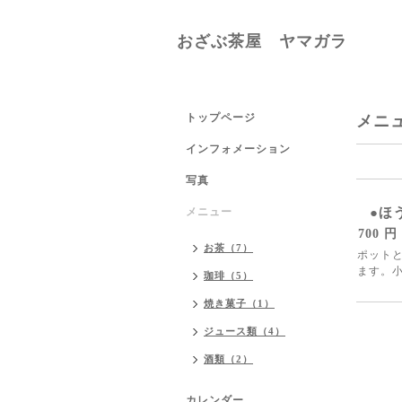
おざぶ茶屋 ヤマガラ
トップページ
メニ
インフォメーション
写真
メニュー
●ほ
700 円
お茶（7）
ポット
ます。
珈琲（5）
焼き菓子（1）
ジュース類（4）
酒類（2）
カレンダー